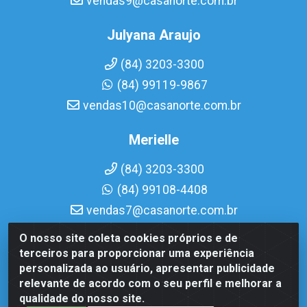
vendas9@casanorte.com.br
Julyana Araujo
(84) 3203-3300
(84) 99119-9867
vendas10@casanorte.com.br
Merielle
(84) 3203-3300
(84) 99108-4408
vendas7@casanorte.com.br
O nosso site coleta cookies próprios e de
Casa Norte LTDA - Av. Interventor Mário Câmara, 1815 -
terceiros para proporcionar uma experiência
Dix-Sept Rosado, Natal/RN - CEP 59054-600 - CNPJ
personalizada ao usuário, apresentar publicidade
08.713.513/0001-51
relevante de acordo com o seu perfil e melhorar a
qualidade do nosso site.