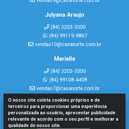
vendas9@casanorte.com.br
Julyana Araujo
(84) 3203-3300
(84) 99119-9867
vendas10@casanorte.com.br
Merielle
(84) 3203-3300
(84) 99108-4408
vendas7@casanorte.com.br
O nosso site coleta cookies próprios e de
Casa Norte LTDA - Av. Interventor Mário Câmara, 1815 -
terceiros para proporcionar uma experiência
Dix-Sept Rosado, Natal/RN - CEP 59054-600 - CNPJ
personalizada ao usuário, apresentar publicidade
08.713.513/0001-51
relevante de acordo com o seu perfil e melhorar a
qualidade do nosso site.