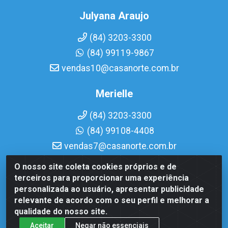
Julyana Araujo
(84) 3203-3300
(84) 99119-9867
vendas10@casanorte.com.br
Merielle
(84) 3203-3300
(84) 99108-4408
vendas7@casanorte.com.br
O nosso site coleta cookies próprios e de
Casa Norte LTDA - Av. Interventor Mário Câmara, 1815 -
terceiros para proporcionar uma experiência
Dix-Sept Rosado, Natal/RN - CEP 59054-600 - CNPJ
personalizada ao usuário, apresentar publicidade
08.713.513/0001-51
relevante de acordo com o seu perfil e melhorar a
qualidade do nosso site.
Aceitar
Negar não essenciais