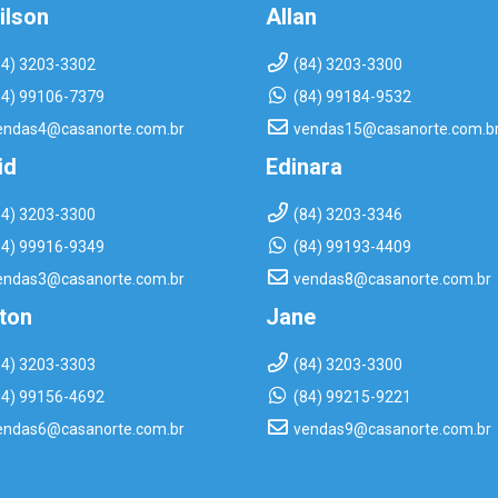
ilson
Allan
84) 3203-3302
(84) 3203-3300
84) 99106-7379
(84) 99184-9532
endas4@casanorte.com.br
vendas15@casanorte.com.b
id
Edinara
84) 3203-3300
(84) 3203-3346
84) 99916-9349
(84) 99193-4409
endas3@casanorte.com.br
vendas8@casanorte.com.br
rton
Jane
84) 3203-3303
(84) 3203-3300
84) 99156-4692
(84) 99215-9221
endas6@casanorte.com.br
vendas9@casanorte.com.br