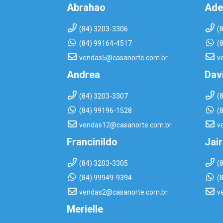
Abrahao
Ade
(84) 3203-3306
(
(84) 99164-4517
(
vendas5@casanorte.com.br
v
Andrea
Dav
(84) 3203-3307
(
(84) 99196-1528
(
vendas12@casanorte.com.br
v
Francinildo
Jai
(84) 3203-3305
(
(84) 99949-9394
(
vendas2@casanorte.com.br
v
Merielle