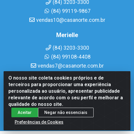
(84) 3203-3300
(84) 99119-9867
vendas10@casanorte.com.br
Merielle
(84) 3203-3300
(84) 99108-4408
vendas7@casanorte.com.br
O nosso site coleta cookies próprios e de
Casa Norte LTDA - Av. Interventor Mário Câmara, 1815 -
terceiros para proporcionar uma experiência
Dix-Sept Rosado, Natal/RN - CEP 59054-600 - CNPJ
personalizada ao usuário, apresentar publicidade
08.713.513/0001-51
relevante de acordo com o seu perfil e melhorar a
qualidade do nosso site.
Aceitar
Negar não essenciais
Preferências de Cookies