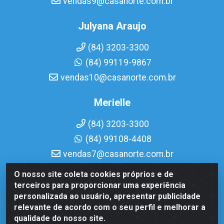
vendas9@casanorte.com.br
Julyana Araujo
(84) 3203-3300
(84) 99119-9867
vendas10@casanorte.com.br
Merielle
(84) 3203-3300
(84) 99108-4408
vendas7@casanorte.com.br
O nosso site coleta cookies próprios e de
Casa Norte LTDA - Av. Interventor Mário Câmara, 1815 -
terceiros para proporcionar uma experiência
Dix-Sept Rosado, Natal/RN - CEP 59054-600 - CNPJ
personalizada ao usuário, apresentar publicidade
08.713.513/0001-51
relevante de acordo com o seu perfil e melhorar a
qualidade do nosso site.