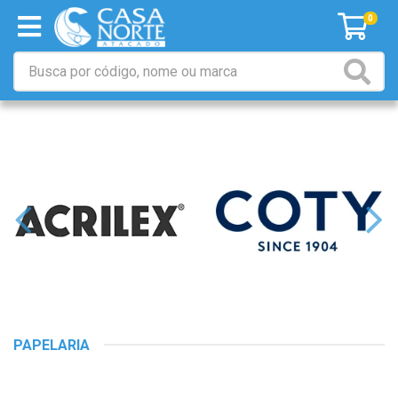
0
PAPELARIA