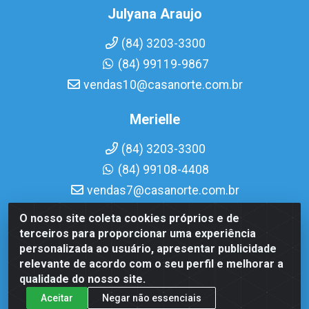
Julyana Araujo
(84) 3203-3300
(84) 99119-9867
vendas10@casanorte.com.br
Merielle
(84) 3203-3300
(84) 99108-4408
vendas7@casanorte.com.br
O nosso site coleta cookies próprios e de
Casa Norte LTDA - Av. Interventor Mário Câmara, 1815 - Dix-
terceiros para proporcionar uma experiência
Sept Rosado, Natal/RN - CEP 59054-600 - CNPJ
personalizada ao usuário, apresentar publicidade
08.713.513/0001-51
relevante de acordo com o seu perfil e melhorar a
qualidade do nosso site.
Aceitar
Negar não essenciais