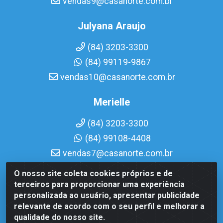
vendas9@casanorte.com.br
Julyana Araujo
(84) 3203-3300
(84) 99119-9867
vendas10@casanorte.com.br
Merielle
(84) 3203-3300
(84) 99108-4408
vendas7@casanorte.com.br
O nosso site coleta cookies próprios e de
Casa Norte LTDA - Av. Interventor Mário Câmara, 1815 -
terceiros para proporcionar uma experiência
Dix-Sept Rosado, Natal/RN - CEP 59054-600 - CNPJ
personalizada ao usuário, apresentar publicidade
08.713.513/0001-51
relevante de acordo com o seu perfil e melhorar a
qualidade do nosso site.