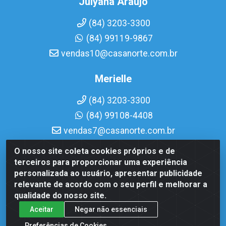
Julyana Araujo
(84) 3203-3300
(84) 99119-9867
vendas10@casanorte.com.br
Merielle
(84) 3203-3300
(84) 99108-4408
vendas7@casanorte.com.br
O nosso site coleta cookies próprios e de
Casa Norte LTDA - Av. Interventor Mário Câmara, 1815 -
terceiros para proporcionar uma experiência
Dix-Sept Rosado, Natal/RN - CEP 59054-600 - CNPJ
personalizada ao usuário, apresentar publicidade
08.713.513/0001-51
relevante de acordo com o seu perfil e melhorar a
qualidade do nosso site.
Aceitar
Negar não essenciais
Preferências de Cookies