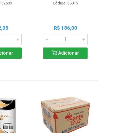
: 32500
Código: 36016
Código:
2,05
R$ 186,00
R$ 1
cionar
Adicionar
Adic