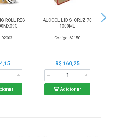
IG ROLL RES
ALCOOL LIQ S. CRUZ 70
PAPEL TO
300MX09C
1000ML
RESERVA 20X2
: 92003
Código: 62150
Código:
4,15
R$ 160,25
R$ 6
cionar
Adicionar
Adic