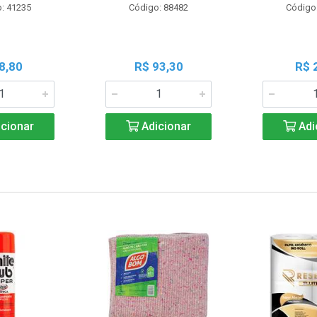
: 41235
Código: 88482
Código
8,80
R$ 93,30
R$ 
cionar
Adicionar
Adi