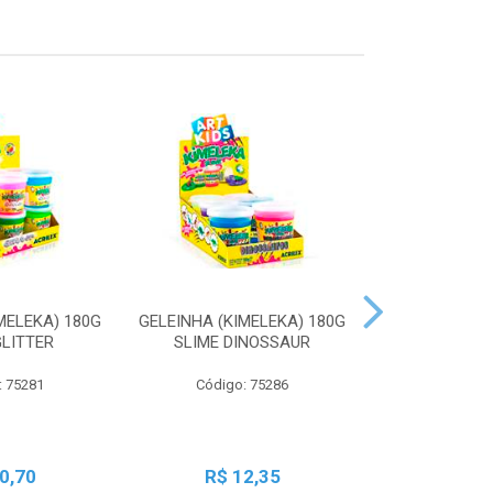
MELEKA) 180G
GELEINHA (KIMELEKA) 180G
GELEINHA (KI
GLITTER
SLIME DINOSSAUR
SLIME AN
: 75281
Código: 75286
Código:
0,70
R$ 12,35
R$ 1