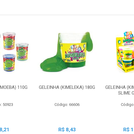
AMOEBA) 110G
GELEINHA (KIMELEKA) 180G
GELEINHA (KI
SLIME 
: 50923
Código: 66606
Código
8,21
R$ 8,43
R$ 1