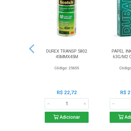
DUREX TRANSP 5802
PAPEL IN
45MMX45M
63G/M2 
Código: 25655
Código
R$ 22,72
R$ 2
Adicionar
Adi