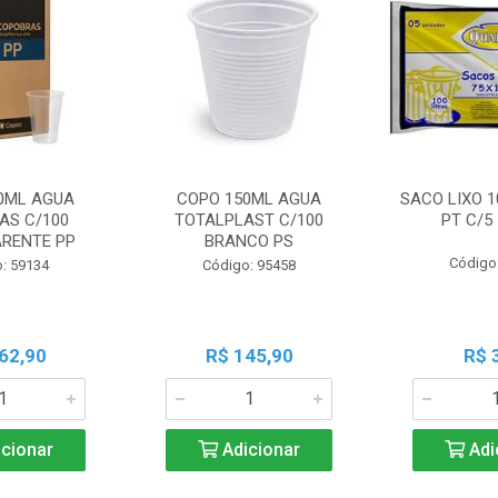
0ML AGUA
COPO 150ML AGUA
SACO LIXO 1
AS C/100
TOTALPLAST C/100
PT C/5
RENTE PP
BRANCO PS
Código
: 59134
Código: 95458
62,90
R$ 145,90
R$ 
cionar
Adicionar
Adi