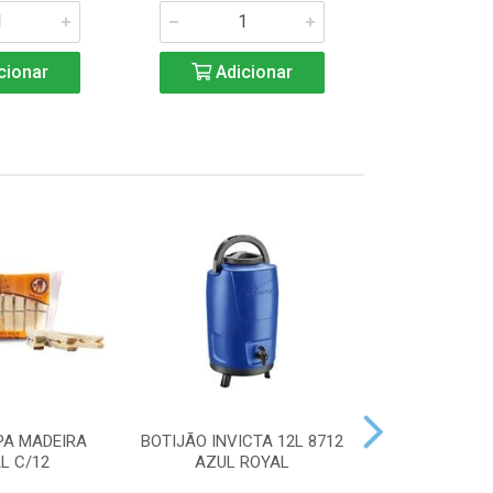
cionar
Adicionar
Adic
PA MADEIRA
BOTIJÃO INVICTA 12L 8712
ACENDEDOR
L C/12
AZUL ROYAL
HANDY 