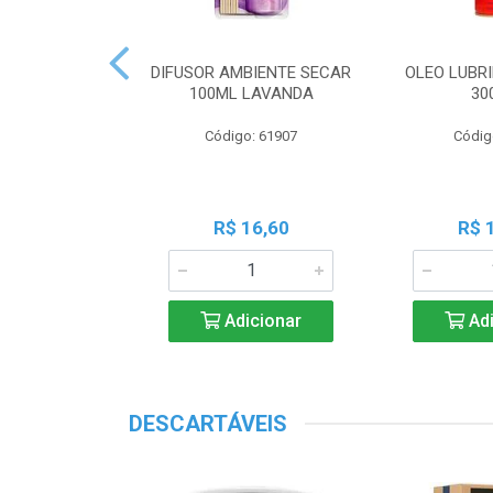
OR DUSTER
DIFUSOR AMBIENTE SECAR
OLEO LUBRI
ESTRUZ MD25
100ML LAVANDA
30
o: 30487
Código: 61907
Códig
17,95
R$ 16,60
R$ 
icionar
Adicionar
Adi
DESCARTÁVEIS