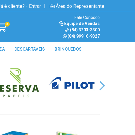
|
á é cliente? - Entrar
Área do Representante
Fale Conosco
Equipe de Vendas
0
(84) 3203-3300
(84) 99916-9327
ZA
DESCARTÁVEIS
BRINQUEDOS