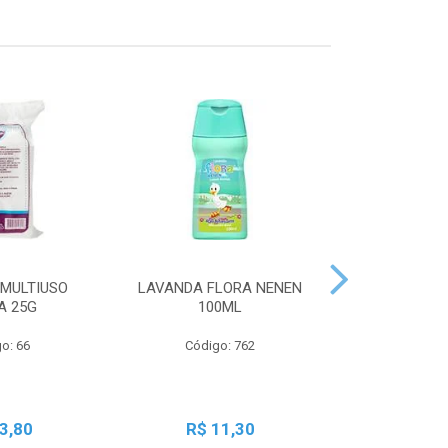
MULTIUSO
LAVANDA FLORA NENEN
SBT LIQ GRA
A 25G
100ML
250
o: 66
Código: 762
Código:
3,80
R$ 11,30
R$ 2