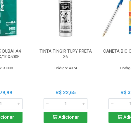
K DUBAI A4
TINTA TINGIR TUPY PRETA
CANETA BIC 
C/10X500F
36
: 93008
Código: 4974
Códig
79,99
R$ 22,65
R$ 3
cionar
Adicionar
Adi