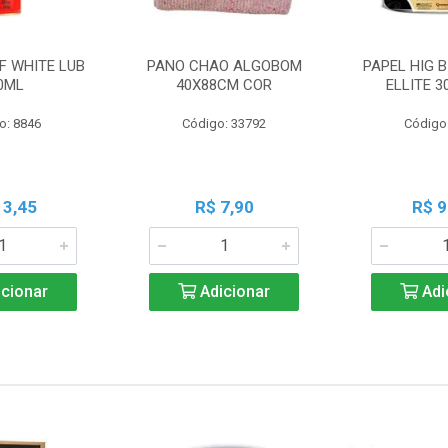
F WHITE LUB
PANO CHAO ALGOBOM
PAPEL HIG B
0ML
40X88CM COR
ELLITE 
o: 8846
Código: 33792
Código
13,45
R$ 7,90
R$ 9
cionar
Adicionar
Adi