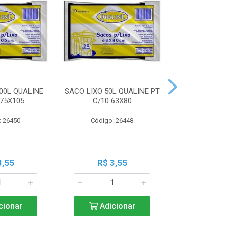
00L QUALINE
SACO LIXO 50L QUALINE PT
SACO LIXO 30
 75X105
C/10 63X80
C/10 
: 26450
Código: 26448
Código:
3,55
R$ 3,55
R$ 3
cionar
Adicionar
Adic