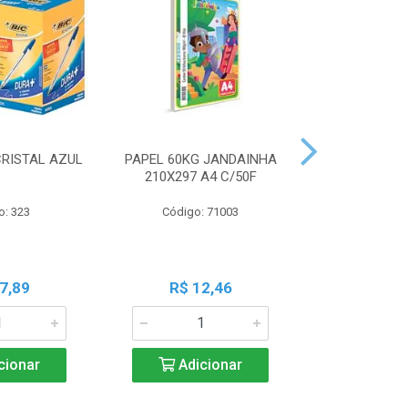
CRISTAL AZUL
PAPEL 60KG JANDAINHA
MASSA MOD
210X297 A4 C/50F
ACRILEX 
o: 323
Código: 71003
Código:
7,89
R$ 12,46
R$ 6
cionar
Adicionar
Adic