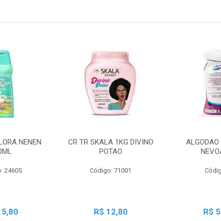
LORA NENEN
CR TR SKALA 1KG DIVINO
ALGODAO 
0ML
POTAO
NEVO
: 24605
Código: 71001
Códig
15,80
R$ 12,80
R$ 5