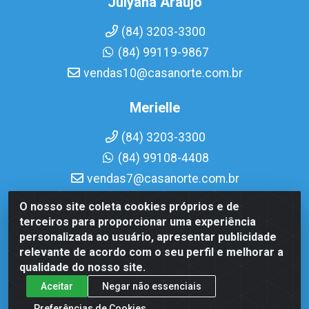
Julyana Araujo
(84) 3203-3300
(84) 99119-9867
vendas10@casanorte.com.br
Merielle
(84) 3203-3300
(84) 99108-4408
vendas7@casanorte.com.br
O nosso site coleta cookies próprios e de
Casa Norte LTDA - Av. Interventor Mário Câmara, 1815 -
terceiros para proporcionar uma experiência
Dix-Sept Rosado, Natal/RN - CEP 59054-600 - CNPJ
personalizada ao usuário, apresentar publicidade
08.713.513/0001-51
relevante de acordo com o seu perfil e melhorar a
qualidade do nosso site.
Aceitar
Negar não essenciais
Preferências de Cookies