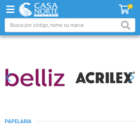
0
PAPELARIA