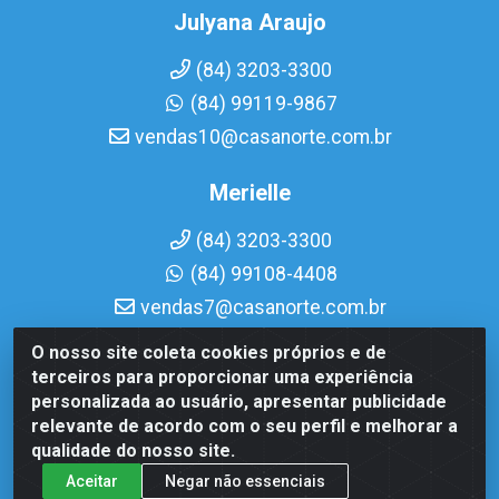
Julyana Araujo
(84) 3203-3300
(84) 99119-9867
vendas10@casanorte.com.br
Merielle
(84) 3203-3300
(84) 99108-4408
vendas7@casanorte.com.br
O nosso site coleta cookies próprios e de
Casa Norte LTDA - Av. Interventor Mário Câmara, 1815 - Dix-
terceiros para proporcionar uma experiência
Sept Rosado, Natal/RN - CEP 59054-600 - CNPJ
personalizada ao usuário, apresentar publicidade
08.713.513/0001-51
relevante de acordo com o seu perfil e melhorar a
qualidade do nosso site.
Aceitar
Negar não essenciais