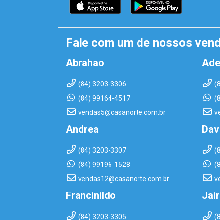
Fale com um de nossos ven
Abrahao
Ade
(84) 3203-3306
(
(84) 99164-4517
(
vendas5@casanorte.com.br
v
Andrea
Dav
(84) 3203-3307
(
(84) 99196-1528
(
vendas12@casanorte.com.br
v
Francinildo
Jai
(84) 3203-3305
(