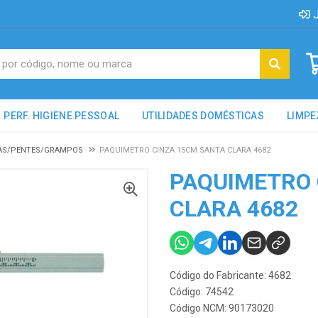
J
PERF. HIGIENE PESSOAL
UTILIDADES DOMÉSTICAS
LIMPE
AS/PENTES/GRAMPOS
PAQUIMETRO CINZA 15CM SANTA CLARA 4682
PAQUIMETRO 
CLARA 4682
Código do Fabricante: 4682
Código: 74542
Código NCM: 90173020