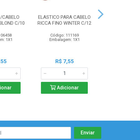
P/CABELO
ELASTICO PARA CABELO
ELASTICO PARA
BLOND C/10
RICCA FINO WINTER C/12
RICCA GROSSO C
106458
Código: 111169
Código: 111
m: 1X1
Embalagem: 1X1
Embalagem:
,55
R$ 7,55
R$ 7,5
ionar
Adicionar
Adicio