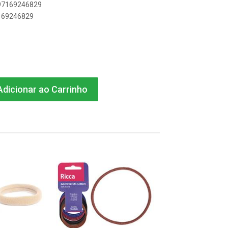
897169246829
7169246829
dicionar ao Carrinho