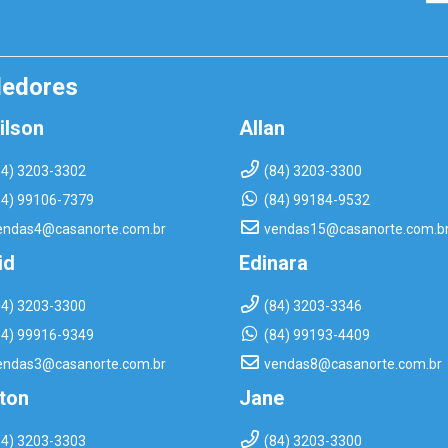
dedores
ilson
Allan
84) 3203-3302
(84) 3203-3300
84) 99106-7379
(84) 99184-9532
endas4@casanorte.com.br
vendas15@casanorte.com.b
id
Edinara
84) 3203-3300
(84) 3203-3346
84) 99916-9349
(84) 99193-4409
endas3@casanorte.com.br
vendas8@casanorte.com.br
rton
Jane
84) 3203-3303
(84) 3203-3300