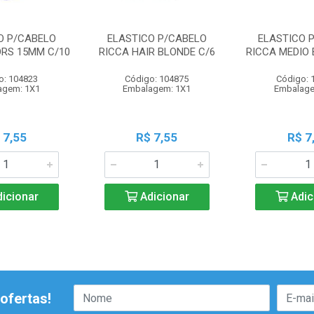
O P/CABELO
ELASTICO P/CABELO
ELASTICO 
ORS 15MM C/10
RICCA HAIR BLONDE C/6
RICCA MEDIO 
o: 104823
Código: 104875
Código: 
agem: 1X1
Embalagem: 1X1
Embalage
 7,55
R$ 7,55
R$ 7
icionar
Adicionar
Adic
ofertas!