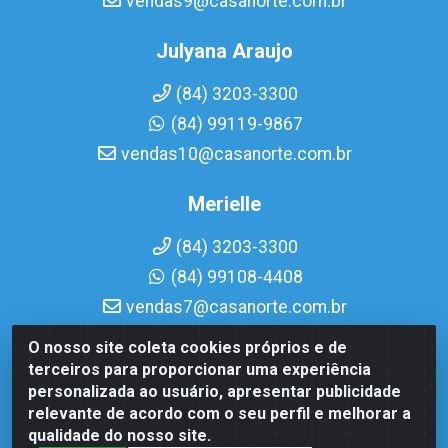
vendas9@casanorte.com.br
Julyana Araujo
(84) 3203-3300
(84) 99119-9867
vendas10@casanorte.com.br
Merielle
(84) 3203-3300
(84) 99108-4408
vendas7@casanorte.com.br
O nosso site coleta cookies próprios e de
Casa Norte LTDA - Av. Interventor Mário Câmara, 1815 -
terceiros para proporcionar uma experiência
Dix-Sept Rosado, Natal/RN - CEP 59054-600 - CNPJ
personalizada ao usuário, apresentar publicidade
08.713.513/0001-51
relevante de acordo com o seu perfil e melhorar a
qualidade do nosso site.