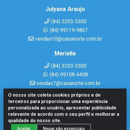
Julyana Araujo
(84) 3203-3300
(84) 99119-9867
vendas10@casanorte.com.br
Merielle
(84) 3203-3300
(84) 99108-4408
vendas7@casanorte.com.br
O nosso site coleta cookies próprios e de
Casa Norte LTDA - Av. Interventor Mário Câmara, 1815 -
terceiros para proporcionar uma experiência
Dix-Sept Rosado, Natal/RN - CEP 59054-600 - CNPJ
personalizada ao usuário, apresentar publicidade
08.713.513/0001-51
relevante de acordo com o seu perfil e melhorar a
qualidade do nosso site.
Aceitar
Negar não essenciais