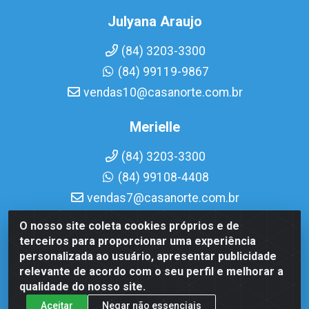
Julyana Araujo
(84) 3203-3300
(84) 99119-9867
vendas10@casanorte.com.br
Merielle
(84) 3203-3300
(84) 99108-4408
vendas7@casanorte.com.br
O nosso site coleta cookies próprios e de
Casa Norte LTDA - Av. Interventor Mário Câmara, 1815 -
terceiros para proporcionar uma experiência
Dix-Sept Rosado, Natal/RN - CEP 59054-600 - CNPJ
personalizada ao usuário, apresentar publicidade
08.713.513/0001-51
relevante de acordo com o seu perfil e melhorar a
qualidade do nosso site.
Aceitar
Negar não essenciais