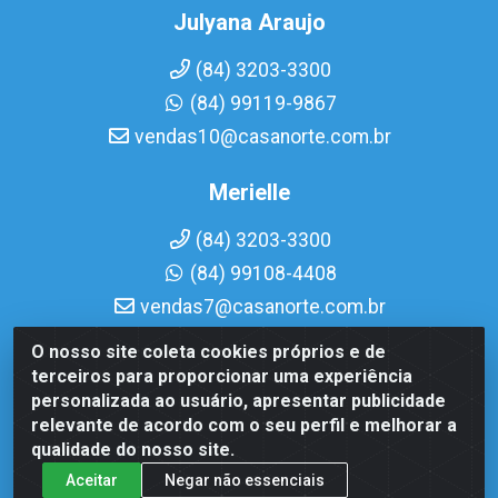
Julyana Araujo
(84) 3203-3300
(84) 99119-9867
vendas10@casanorte.com.br
Merielle
(84) 3203-3300
(84) 99108-4408
vendas7@casanorte.com.br
O nosso site coleta cookies próprios e de
Casa Norte LTDA - Av. Interventor Mário Câmara, 1815 - Dix-
terceiros para proporcionar uma experiência
Sept Rosado, Natal/RN - CEP 59054-600 - CNPJ
personalizada ao usuário, apresentar publicidade
08.713.513/0001-51
relevante de acordo com o seu perfil e melhorar a
qualidade do nosso site.
Aceitar
Negar não essenciais