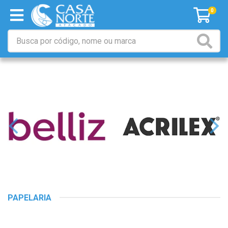
0
PAPELARIA