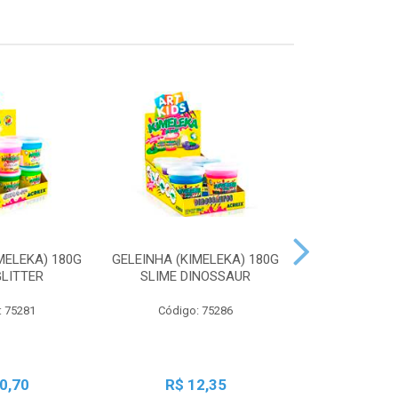
MELEKA) 180G
GELEINHA (KIMELEKA) 180G
GELEINHA (KI
GLITTER
SLIME DINOSSAUR
SLIME AN
: 75281
Código: 75286
Código:
0,70
R$ 12,35
R$ 1