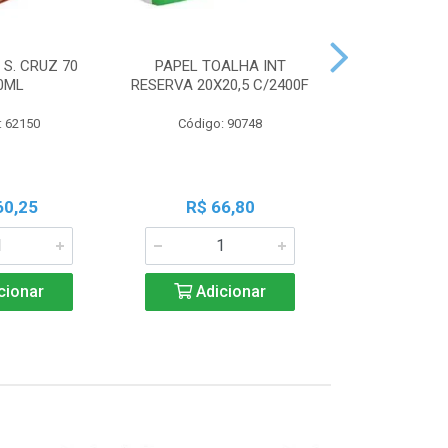
 S. CRUZ 70
PAPEL TOALHA INT
PILHA PAN A
0ML
RESERVA 20X20,5 C/2400F
PALIT C
: 62150
Código: 90748
Código:
60,25
R$ 66,80
R$ 7
cionar
Adicionar
Adic