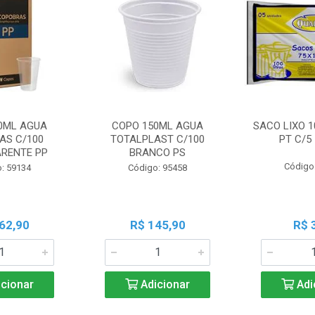
0ML AGUA
COPO 150ML AGUA
SACO LIXO 1
AS C/100
TOTALPLAST C/100
PT C/5
RENTE PP
BRANCO PS
Código
: 59134
Código: 95458
62,90
R$ 145,90
R$ 
cionar
Adicionar
Adi