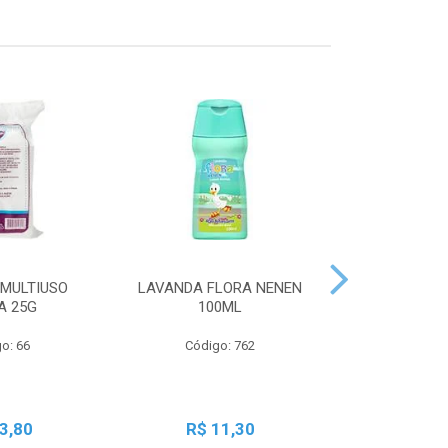
MULTIUSO
LAVANDA FLORA NENEN
SBT LIQ GRA
A 25G
100ML
250
o: 66
Código: 762
Código:
3,80
R$ 11,30
R$ 2