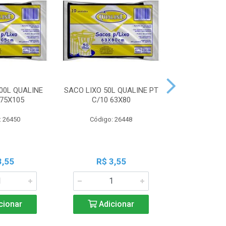
00L QUALINE
SACO LIXO 50L QUALINE PT
SACO LIXO 30
 75X105
C/10 63X80
C/10 
: 26450
Código: 26448
Código:
3,55
R$ 3,55
R$ 3
cionar
Adicionar
Adic