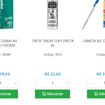
K DUBAI A4
TINTA TINGIR TUPY PRETA
CANETA BIC 
C/10X500F
36
: 93008
Código: 4974
Códig
79,99
R$ 22,65
R$ 3
cionar
Adicionar
Adi