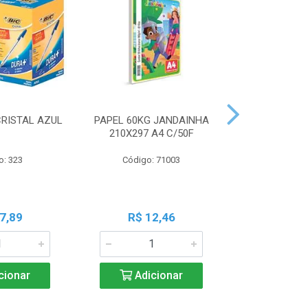
CRISTAL AZUL
PAPEL 60KG JANDAINHA
MASSA MOD
210X297 A4 C/50F
ACRILEX 
o: 323
Código: 71003
Código:
7,89
R$ 12,46
R$ 6
cionar
Adicionar
Adic