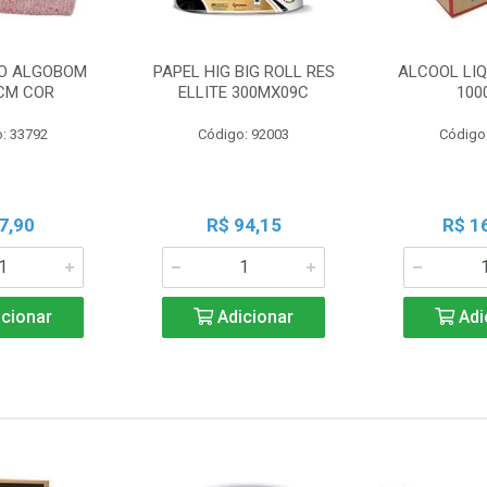
O ALGOBOM
PAPEL HIG BIG ROLL RES
ALCOOL LIQ
CM COR
ELLITE 300MX09C
100
: 33792
Código: 92003
Código
7,90
R$ 94,15
R$ 1
cionar
Adicionar
Adi