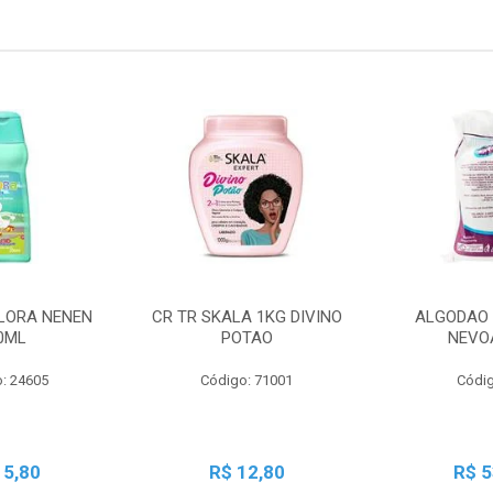
LORA NENEN
CR TR SKALA 1KG DIVINO
ALGODAO 
0ML
POTAO
NEVO
: 24605
Código: 71001
Códig
15,80
R$ 12,80
R$ 5