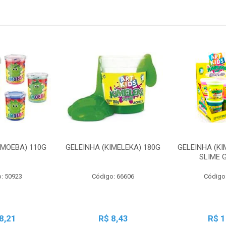
AMOEBA) 110G
GELEINHA (KIMELEKA) 180G
GELEINHA (KI
SLIME 
: 50923
Código: 66606
Código
8,21
R$ 8,43
R$ 1