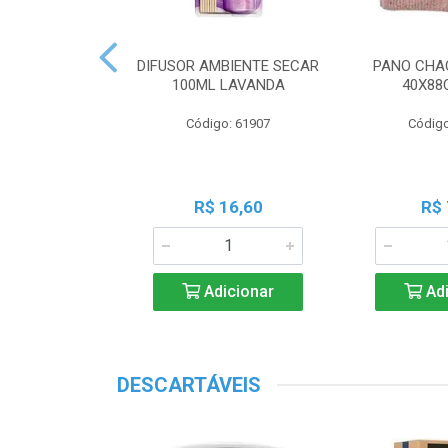
 PERF COALA
DIFUSOR AMBIENTE SECAR
PANO CHA
ML LAVANDA
100ML LAVANDA
40X88
o: 83539
Código: 61907
Código
18,45
R$ 16,60
R$ 
icionar
Adicionar
Adi
DESCARTÁVEIS