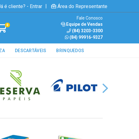
|
á é cliente? - Entrar
Área do Representante
Fale Conosco
Equipe de Vendas
0
(84) 3203-3300
(84) 99916-9327
ZA
DESCARTÁVEIS
BRINQUEDOS