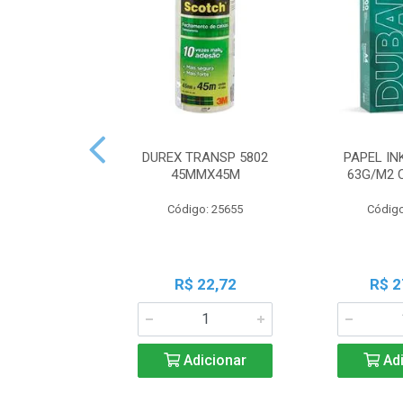
DUREX TRANSP 5802
PAPEL IN
45MMX45M
63G/M2 
Código: 25655
Código
R$ 22,72
R$ 2
Adicionar
Adi