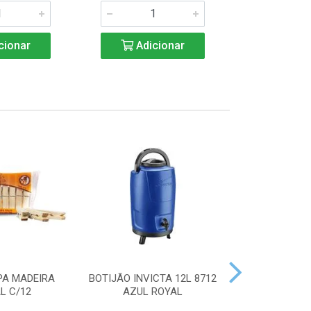
cionar
Adicionar
Adic
PA MADEIRA
BOTIJÃO INVICTA 12L 8712
ACENDEDOR
L C/12
AZUL ROYAL
HANDY 