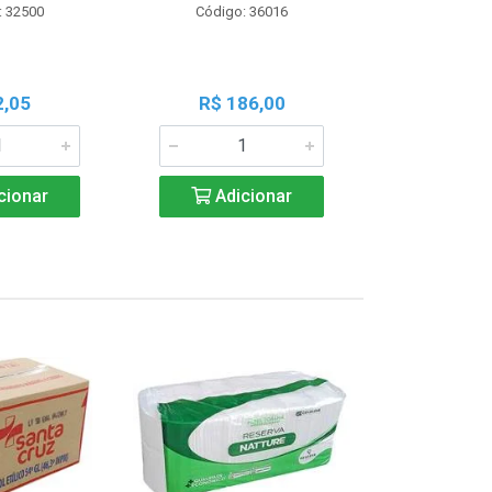
: 32500
Código: 36016
Código:
2,05
R$ 186,00
R$ 1
cionar
Adicionar
Adic