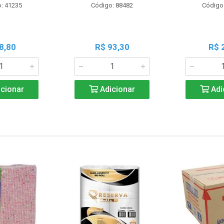
: 41235
Código: 88482
Código
8,80
R$ 93,30
R$ 
cionar
Adicionar
Adi