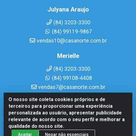
Julyana Araujo
(84) 3203-3300
(84) 99119-9867
vendas10@casanorte.com.br
Merielle
(84) 3203-3300
(84) 99108-4408
vendas7@casanorte.com.br
O nosso site coleta cookies próprios e de
Casa Norte LTDA - Av. Interventor Mário Câmara, 1815 -
terceiros para proporcionar uma experiência
Dix-Sept Rosado, Natal/RN - CEP 59054-600 - CNPJ
personalizada ao usuário, apresentar publicidade
08.713.513/0001-51
relevante de acordo com o seu perfil e melhorar a
qualidade do nosso site.
Aceitar
Negar não essenciais