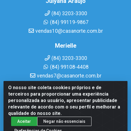
Julyana Araujo
(84) 3203-3300
(84) 99119-9867
vendas10@casanorte.com.br
Merielle
(84) 3203-3300
(84) 99108-4408
vendas7@casanorte.com.br
O nosso site coleta cookies próprios e de
Casa Norte LTDA - Av. Interventor Mário Câmara, 1815 -
terceiros para proporcionar uma experiência
Dix-Sept Rosado, Natal/RN - CEP 59054-600 - CNPJ
personalizada ao usuário, apresentar publicidade
08.713.513/0001-51
relevante de acordo com o seu perfil e melhorar a
qualidade do nosso site.
Aceitar
Negar não essenciais
Preferências de Cookies