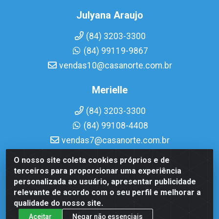
Julyana Araujo
(84) 3203-3300
(84) 99119-9867
vendas10@casanorte.com.br
Merielle
(84) 3203-3300
(84) 99108-4408
vendas7@casanorte.com.br
O nosso site coleta cookies próprios e de
Casa Norte LTDA - Av. Interventor Mário Câmara, 1815 -
terceiros para proporcionar uma experiência
Dix-Sept Rosado, Natal/RN - CEP 59054-600 - CNPJ
personalizada ao usuário, apresentar publicidade
08.713.513/0001-51
relevante de acordo com o seu perfil e melhorar a
qualidade do nosso site.
Aceitar
Negar não essenciais