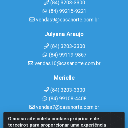
(84) 3203-3300
(84) 99215-9221
vendas9@casanorte.com.br
Julyana Araujo
(84) 3203-3300
(84) 99119-9867
vendas10@casanorte.com.br
Merielle
(84) 3203-3300
(84) 99108-4408
vendas7@casanorte.com.br
O nosso site coleta cookies próprios e de
Casa Norte LTDA - Av. Interventor Mário Câmara, 1815 -
terceiros para proporcionar uma experiência