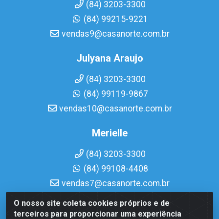
(84) 3203-3300
(84) 99215-9221
vendas9@casanorte.com.br
Julyana Araujo
(84) 3203-3300
(84) 99119-9867
vendas10@casanorte.com.br
Merielle
(84) 3203-3300
(84) 99108-4408
vendas7@casanorte.com.br
O nosso site coleta cookies próprios e de
Casa Norte LTDA - Av. Interventor Mário Câmara, 1815 -
terceiros para proporcionar uma experiência