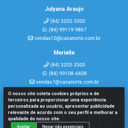
Julyana Araujo
(84) 3203-3300
(84) 99119-9867
vendas10@casanorte.com.br
Merielle
(84) 3203-3300
(84) 99108-4408
vendas7@casanorte.com.br
O nosso site coleta cookies próprios e de
Casa Norte LTDA - Av. Interventor Mário Câmara, 1815 -
terceiros para proporcionar uma experiência
Dix-Sept Rosado, Natal/RN - CEP 59054-600 - CNPJ
personalizada ao usuário, apresentar publicidade
08.713.513/0001-51
relevante de acordo com o seu perfil e melhorar a
qualidade do nosso site.
Aceitar
Negar não essenciais