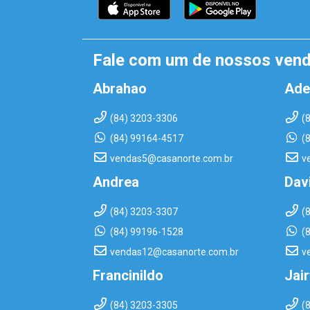
Fale com um de nossos ven
Abrahao
Ade
(84) 3203-3306
(
(84) 99164-4517
(
vendas5@casanorte.com.br
v
Andrea
Dav
(84) 3203-3307
(
(84) 99196-1528
(
vendas12@casanorte.com.br
v
Francinildo
Jai
(84) 3203-3305
(