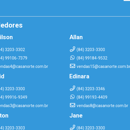
dedores
ilson
Allan
84) 3203-3302
(84) 3203-3300
84) 99106-7379
(84) 99184-9532
endas4@casanorte.com.br
vendas15@casanorte.com.b
id
Edinara
84) 3203-3300
(84) 3203-3346
84) 99916-9349
(84) 99193-4409
endas3@casanorte.com.br
vendas8@casanorte.com.br
rton
Jane
84) 3203-3303
(84) 3203-3300