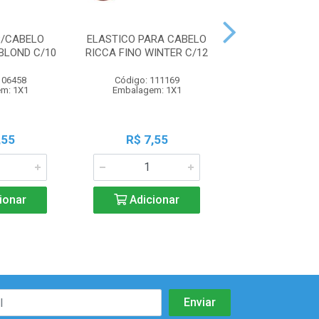
P/CABELO
ELASTICO PARA CABELO
ELASTICO PARA
BLOND C/10
RICCA FINO WINTER C/12
RICCA GROSSO C
106458
Código: 111169
Código: 111
m: 1X1
Embalagem: 1X1
Embalagem:
,55
R$ 7,55
R$ 7,5
ionar
Adicionar
Adicio