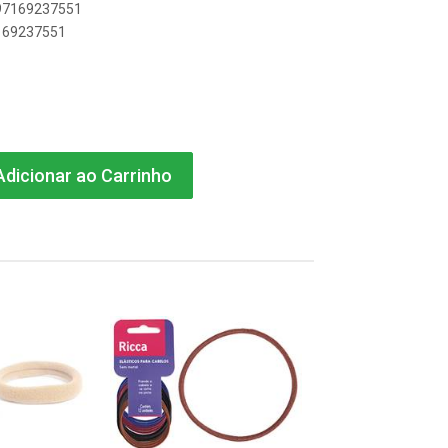
897169237551
7169237551
dicionar ao Carrinho