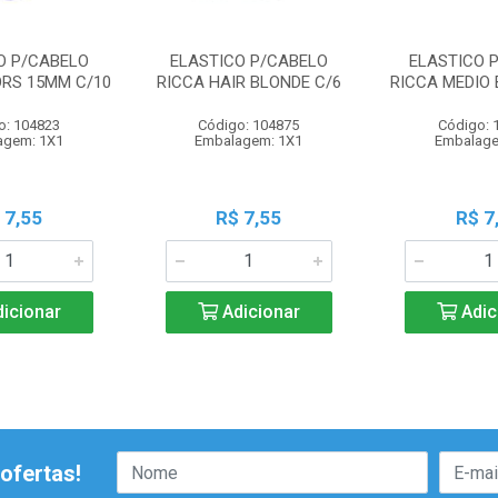
O P/CABELO
ELASTICO P/CABELO
ELASTICO 
ORS 15MM C/10
RICCA HAIR BLONDE C/6
RICCA MEDIO 
o: 104823
Código: 104875
Código: 
agem: 1X1
Embalagem: 1X1
Embalage
 7,55
R$ 7,55
R$ 7
icionar
Adicionar
Adic
ofertas!