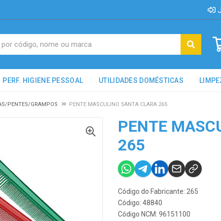
J
PERF. HIGIENE PESSOAL
UTILIDADES DOMÉSTICAS
LIMPE
AS/PENTES/GRAMPOS
PENTE MASCULINO SANTA CLARA 265
PENTE MASCU
265
Código do Fabricante: 265
Código: 48840
Código NCM: 96151100