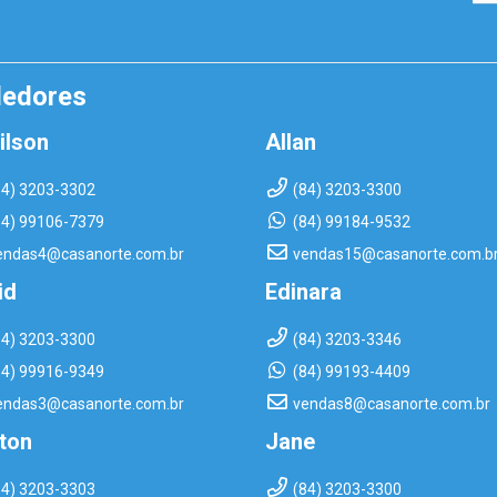
dedores
ilson
Allan
84) 3203-3302
(84) 3203-3300
84) 99106-7379
(84) 99184-9532
endas4@casanorte.com.br
vendas15@casanorte.com.b
id
Edinara
84) 3203-3300
(84) 3203-3346
84) 99916-9349
(84) 99193-4409
endas3@casanorte.com.br
vendas8@casanorte.com.br
rton
Jane
84) 3203-3303
(84) 3203-3300