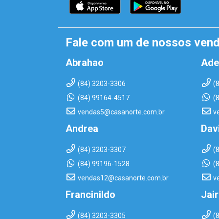
Fale com um de nossos ven
Abrahao
Ade
(84) 3203-3306
(
(84) 99164-4517
(
vendas5@casanorte.com.br
v
Andrea
Dav
(84) 3203-3307
(
(84) 99196-1528
(
vendas12@casanorte.com.br
v
Francinildo
Jai
(84) 3203-3305
(