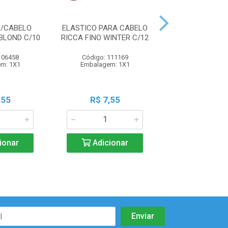
P/CABELO
ELASTICO PARA CABELO
ELASTICO PARA
BLOND C/10
RICCA FINO WINTER C/12
RICCA GROSSO C
106458
Código: 111169
Código: 111
m: 1X1
Embalagem: 1X1
Embalagem:
,55
R$ 7,55
R$ 7,5
ionar
Adicionar
Adicio