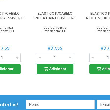
O P/CABELO
ELASTICO P/CABELO
ELASTICO 
ORS 15MM C/10
RICCA HAIR BLONDE C/6
RICCA MEDIO 
o: 104823
Código: 104875
Código: 
agem: 1X1
Embalagem: 1X1
Embalage
 7,55
R$ 7,55
R$ 7
icionar
Adicionar
Adic
ofertas!