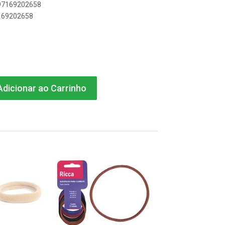
897169202658
7169202658
dicionar ao Carrinho