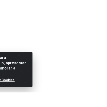
para
io, apresentar
elhorar a
e Cookies