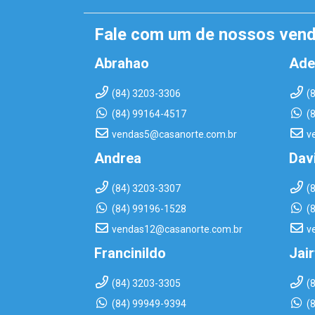
Fale com um de nossos ven
Abrahao
Ade
(84) 3203-3306
(
(84) 99164-4517
(
vendas5@casanorte.com.br
v
Andrea
Dav
(84) 3203-3307
(
(84) 99196-1528
(
vendas12@casanorte.com.br
v
Francinildo
Jai
(84) 3203-3305
(
(84) 99949-9394
(