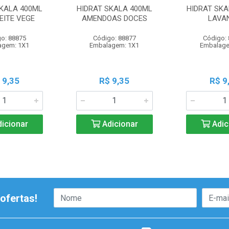
SKALA 400ML
HIDRAT SKALA 400ML
HIDRAT SKA
LEITE VEGE
AMENDOAS DOCES
LAVA
o: 88875
Código: 88877
Código:
agem: 1X1
Embalagem: 1X1
Embalage
 9,35
R$ 9,35
R$ 9
icionar
Adicionar
Adic
ofertas!