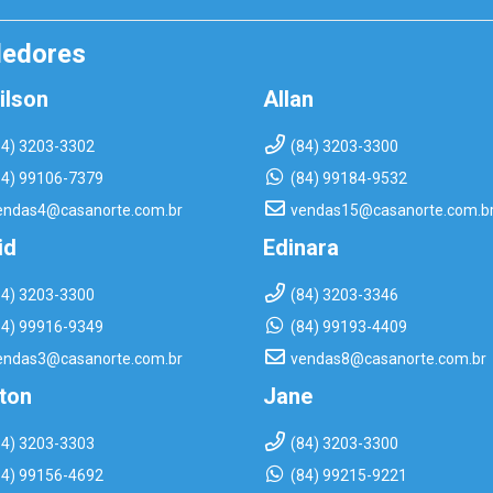
dedores
ilson
Allan
84) 3203-3302
(84) 3203-3300
84) 99106-7379
(84) 99184-9532
endas4@casanorte.com.br
vendas15@casanorte.com.b
id
Edinara
84) 3203-3300
(84) 3203-3346
84) 99916-9349
(84) 99193-4409
endas3@casanorte.com.br
vendas8@casanorte.com.br
rton
Jane
84) 3203-3303
(84) 3203-3300
84) 99156-4692
(84) 99215-9221