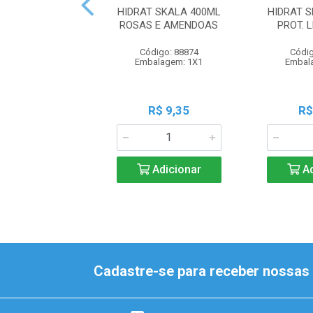
HIDRAT SKALA 400ML
HIDRAT 
ROSAS E AMENDOAS
PROT. 
Código: 88874
Códig
Embalagem: 1X1
Embal
R$ 9,35
R$
Adicionar
Ad
Cadastre-se para receber nossas 