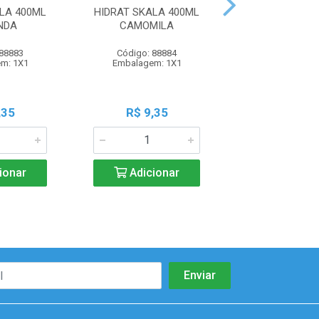
LA 400ML
HIDRAT SKALA 400ML
HIDRAT SKALA
NDA
CAMOMILA
ACAI
 88883
Código: 88884
Código: 88
m: 1X1
Embalagem: 1X1
Embalagem:
,35
R$ 9,35
R$ 9,3
ionar
Adicionar
Adicio