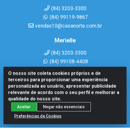
(84) 3203-3300
(84) 99119-9867
vendas10@casanorte.com.br
Merielle
(84) 3203-3300
(84) 99108-4408
vendas7@casanorte.com.br
O nosso site coleta cookies próprios e de
terceiros para proporcionar uma experiência
personalizada ao usuário, apresentar publicidade
Casa Norte LTDA - Av. Interventor Mário Câmara, 1815 - Dix-
Sept Rosado, Natal/RN - CEP 59054-600 - CNPJ
relevante de acordo com o seu perfil e melhorar a
08.713.513/0001-51
qualidade do nosso site.
Aceitar
Negar não essenciais
Preferências de Cookies