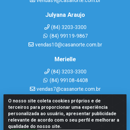
vendas9@casanorte.com.br
Julyana Araujo
(84) 3203-3300
(84) 99119-9867
vendas10@casanorte.com.br
Merielle
(84) 3203-3300
(84) 99108-4408
vendas7@casanorte.com.br
O nosso site coleta cookies próprios e de
Casa Norte LTDA - Av. Interventor Mário Câmara, 1815 -
terceiros para proporcionar uma experiência
Dix-Sept Rosado, Natal/RN - CEP 59054-600 - CNPJ
personalizada ao usuário, apresentar publicidade
08.713.513/0001-51
relevante de acordo com o seu perfil e melhorar a
qualidade do nosso site.