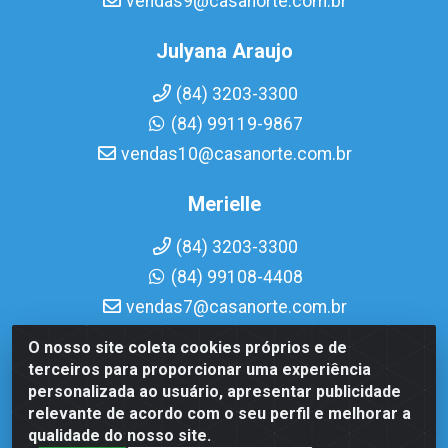
vendas9@casanorte.com.br
Julyana Araujo
(84) 3203-3300
(84) 99119-9867
vendas10@casanorte.com.br
Merielle
(84) 3203-3300
(84) 99108-4408
vendas7@casanorte.com.br
O nosso site coleta cookies próprios e de
Casa Norte LTDA - Av. Interventor Mário Câmara, 1815 -
terceiros para proporcionar uma experiência
Dix-Sept Rosado, Natal/RN - CEP 59054-600 - CNPJ
personalizada ao usuário, apresentar publicidade
08.713.513/0001-51
relevante de acordo com o seu perfil e melhorar a
qualidade do nosso site.