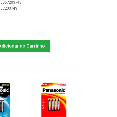
896067203743
6067203743
dicionar ao Carrinho