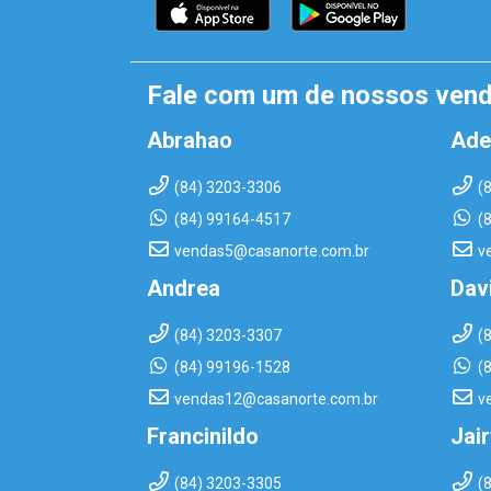
Fale com um de nossos ven
Abrahao
Ade
(84) 3203-3306
(
(84) 99164-4517
(
vendas5@casanorte.com.br
v
Andrea
Dav
(84) 3203-3307
(
(84) 99196-1528
(
vendas12@casanorte.com.br
v
Francinildo
Jai
(84) 3203-3305
(