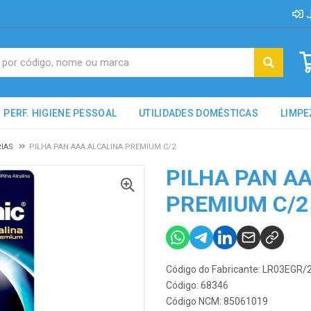
J
PERF. HIGIENE PESSOAL
UTILIDADES DOMÉSTICAS
LIMPE
RIAS
PILHA PAN AAA ALCALINA PREMIUM C/2
PILHA PAN A
PREMIUM C/2
Código do Fabricante: LR03EGR/
Código: 68346
Código NCM: 85061019