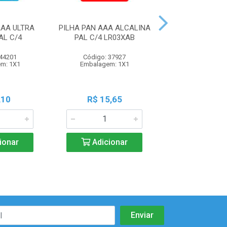
AAA ULTRA
PILHA PAN AAA ALCALINA
PILHA PAN AA 
AL C/4
PAL C/4 LR03XAB
PEQ C/4 LR
 44201
Código: 37927
Código: 37
m: 1X1
Embalagem: 1X1
Embalagem:
,10
R$ 15,65
R$ 13,3
ionar
Adicionar
Adicio