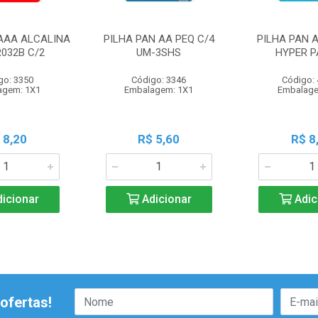
 AAA ALCALINA
PILHA PAN AA PEQ C/4
PILHA PAN 
R032B C/2
UM-3SHS
HYPER P
go: 3350
Código: 3346
Código:
agem: 1X1
Embalagem: 1X1
Embalage
 8,20
R$ 5,60
R$ 8
icionar
Adicionar
Adic
ofertas!