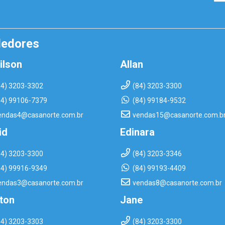
dedores
ilson
Allan
84) 3203-3302
(84) 3203-3300
84) 99106-7379
(84) 99184-9532
endas4@casanorte.com.br
vendas15@casanorte.com.b
id
Edinara
84) 3203-3300
(84) 3203-3346
84) 99916-9349
(84) 99193-4409
endas3@casanorte.com.br
vendas8@casanorte.com.br
rton
Jane
84) 3203-3303
(84) 3203-3300