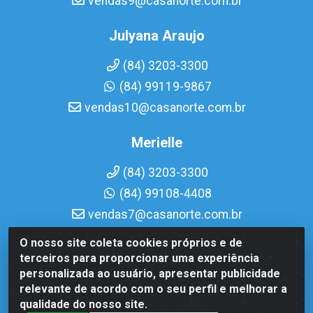
vendas9@casanorte.com.br
Julyana Araujo
(84) 3203-3300
(84) 99119-9867
vendas10@casanorte.com.br
Merielle
(84) 3203-3300
(84) 99108-4408
vendas7@casanorte.com.br
O nosso site coleta cookies próprios e de
Casa Norte LTDA - Av. Interventor Mário Câmara, 1815 -
terceiros para proporcionar uma experiência
Dix-Sept Rosado, Natal/RN - CEP 59054-600 - CNPJ
personalizada ao usuário, apresentar publicidade
08.713.513/0001-51
relevante de acordo com o seu perfil e melhorar a
qualidade do nosso site.