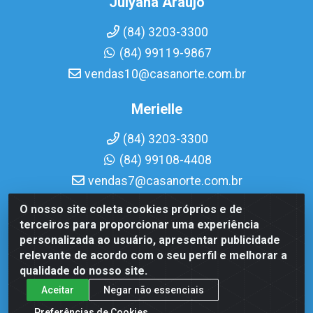
Julyana Araujo
(84) 3203-3300
(84) 99119-9867
vendas10@casanorte.com.br
Merielle
(84) 3203-3300
(84) 99108-4408
vendas7@casanorte.com.br
O nosso site coleta cookies próprios e de
Casa Norte LTDA - Av. Interventor Mário Câmara, 1815 -
terceiros para proporcionar uma experiência
Dix-Sept Rosado, Natal/RN - CEP 59054-600 - CNPJ
personalizada ao usuário, apresentar publicidade
08.713.513/0001-51
relevante de acordo com o seu perfil e melhorar a
qualidade do nosso site.
Aceitar
Negar não essenciais
Preferências de Cookies