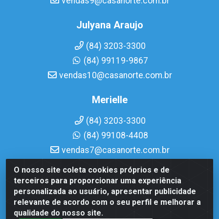
vendas9@casanorte.com.br
Julyana Araujo
(84) 3203-3300
(84) 99119-9867
vendas10@casanorte.com.br
Merielle
(84) 3203-3300
(84) 99108-4408
vendas7@casanorte.com.br
O nosso site coleta cookies próprios e de
Casa Norte LTDA - Av. Interventor Mário Câmara, 1815 -
terceiros para proporcionar uma experiência
Dix-Sept Rosado, Natal/RN - CEP 59054-600 - CNPJ
personalizada ao usuário, apresentar publicidade
08.713.513/0001-51
relevante de acordo com o seu perfil e melhorar a
qualidade do nosso site.