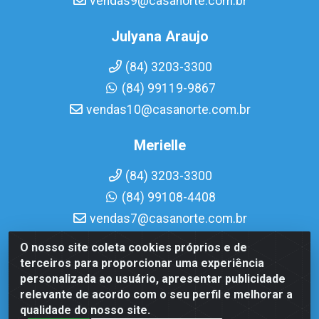
vendas9@casanorte.com.br
Julyana Araujo
(84) 3203-3300
(84) 99119-9867
vendas10@casanorte.com.br
Merielle
(84) 3203-3300
(84) 99108-4408
vendas7@casanorte.com.br
O nosso site coleta cookies próprios e de
Casa Norte LTDA - Av. Interventor Mário Câmara, 1815 -
terceiros para proporcionar uma experiência
Dix-Sept Rosado, Natal/RN - CEP 59054-600 - CNPJ
personalizada ao usuário, apresentar publicidade
08.713.513/0001-51
relevante de acordo com o seu perfil e melhorar a
qualidade do nosso site.