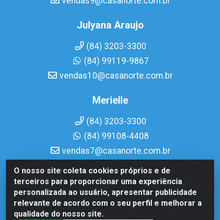
vendas9@casanorte.com.br
Julyana Araujo
(84) 3203-3300
(84) 99119-9867
vendas10@casanorte.com.br
Merielle
(84) 3203-3300
(84) 99108-4408
vendas7@casanorte.com.br
O nosso site coleta cookies próprios e de
Casa Norte LTDA - Av. Interventor Mário Câmara, 1815 -
terceiros para proporcionar uma experiência
Dix-Sept Rosado, Natal/RN - CEP 59054-600 - CNPJ
personalizada ao usuário, apresentar publicidade
08.713.513/0001-51
relevante de acordo com o seu perfil e melhorar a
qualidade do nosso site.