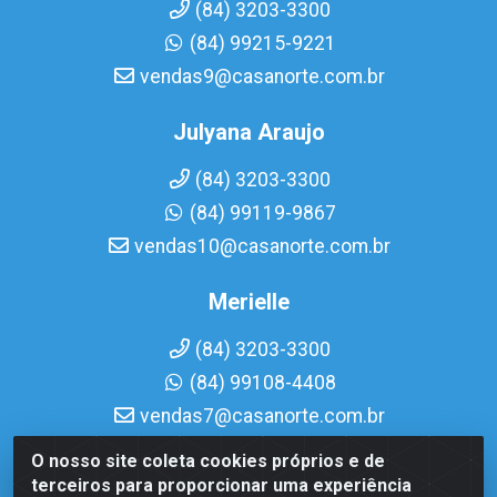
(84) 3203-3300
(84) 99215-9221
vendas9@casanorte.com.br
Julyana Araujo
(84) 3203-3300
(84) 99119-9867
vendas10@casanorte.com.br
Merielle
(84) 3203-3300
(84) 99108-4408
vendas7@casanorte.com.br
O nosso site coleta cookies próprios e de
Casa Norte LTDA - Av. Interventor Mário Câmara, 1815 -
terceiros para proporcionar uma experiência