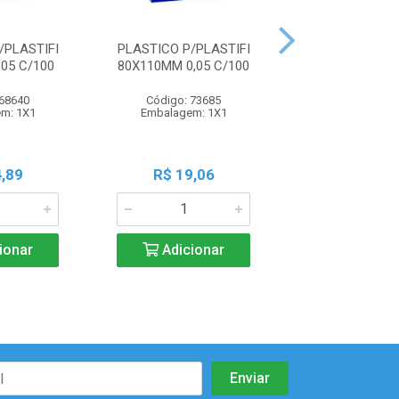
/PLASTIFI
PLASTICO P/PLASTIFI
ESPIRAL 09MM
05 C/100
80X110MM 0,05 C/100
C/100
 68640
Código: 73685
Código: 52
m: 1X1
Embalagem: 1X1
Embalagem:
,89
R$ 19,06
R$ 30,6
ionar
Adicionar
Adicio