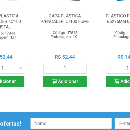
PLASTICA
CAPA PLASTICA
PLASTICO P
DER. C/100
P/ENCADER. C/100 FUME
65X95MM 0,
ISTAL
Código: 47845
Código:
o: 47844
Embalagem: 1X1
Embalage
agem: 1X1
 52,44
R$ 52,44
R$ 14
icionar
Adicionar
Adic
ofertas!