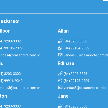
dedores
ilson
Allan
84) 3203-3302
(84) 3203-3300
84) 99106-7379
(84) 99184-9532
endas4@casanorte.com.br
vendas15@casanorte.com.b
id
Edinara
84) 3203-3300
(84) 3203-3346
84) 99916-9349
(84) 99193-4409
endas3@casanorte.com.br
vendas8@casanorte.com.br
rton
Jane
84) 3203-3303
(84) 3203-3300