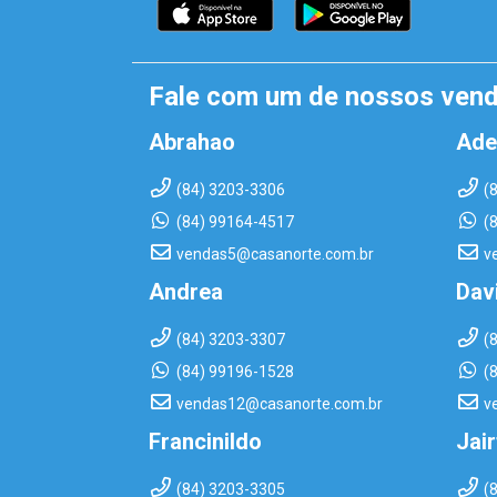
Fale com um de nossos ven
Abrahao
Ade
(84) 3203-3306
(
(84) 99164-4517
(
vendas5@casanorte.com.br
v
Andrea
Dav
(84) 3203-3307
(
(84) 99196-1528
(
vendas12@casanorte.com.br
v
Francinildo
Jai
(84) 3203-3305
(