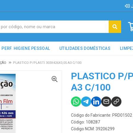
J
PERF. HIGIENE PESSOAL
UTILIDADES DOMÉSTICAS
LIMPE
AÇÃO
PLASTICO P/PLASTI 303X426X0,05 A3 C/100
PLASTICO P/P
A3 C/100
Código do Fabricante: PRD01502
Código: 108287
Código NCM: 39206299