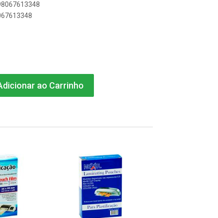
898067613348
8067613348
dicionar ao Carrinho