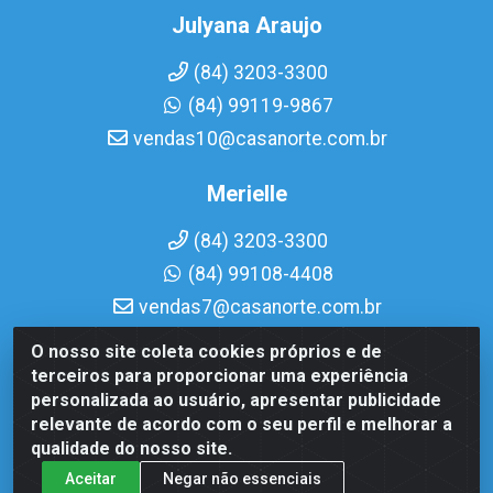
Julyana Araujo
(84) 3203-3300
(84) 99119-9867
vendas10@casanorte.com.br
Merielle
(84) 3203-3300
(84) 99108-4408
vendas7@casanorte.com.br
O nosso site coleta cookies próprios e de
Casa Norte LTDA - Av. Interventor Mário Câmara, 1815 -
terceiros para proporcionar uma experiência
Dix-Sept Rosado, Natal/RN - CEP 59054-600 - CNPJ
personalizada ao usuário, apresentar publicidade
08.713.513/0001-51
relevante de acordo com o seu perfil e melhorar a
qualidade do nosso site.
Aceitar
Negar não essenciais