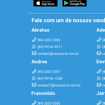
Fale com um de nossos ven
Abrahao
Ade
(84) 3203-3306
(
(84) 99164-4517
(
vendas5@casanorte.com.br
v
Andrea
Dav
(84) 3203-3307
(
(84) 99196-1528
(
vendas12@casanorte.com.br
v
Francinildo
Jai
(84) 3203-3305
(