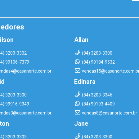
dedores
ilson
Allan
84) 3203-3302
(84) 3203-3300
84) 99106-7379
(84) 99184-9532
endas4@casanorte.com.br
vendas15@casanorte.com.b
id
Edinara
84) 3203-3300
(84) 3203-3346
84) 99916-9349
(84) 99193-4409
endas3@casanorte.com.br
vendas8@casanorte.com.br
rton
Jane
84) 3203-3303
(84) 3203-3300