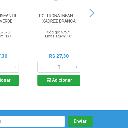
INFANTIL
POLTRONA INFANTIL
POLTRONA IN
VERDE
XADREZ BRANCA
XADREZ R
 67570
Código: 67571
Código: 57
m: 1X1
Embalagem: 1X1
Embalagem:
,30
R$ 27,30
R$ 27,3
ionar
Adicionar
Adicio