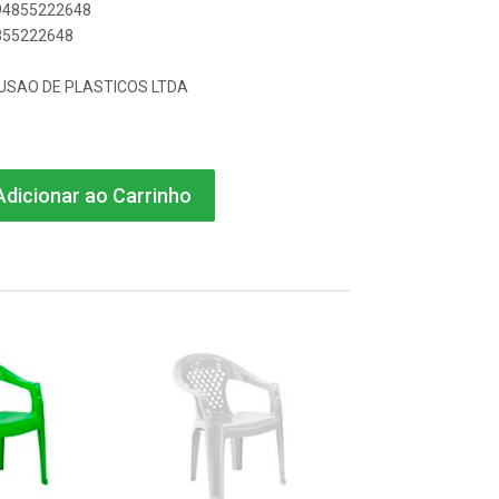
894855222648
4855222648
USAO DE PLASTICOS LTDA
dicionar ao Carrinho