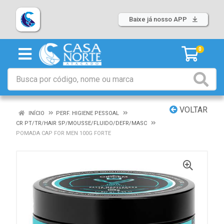
Baixe já nosso APP
0
VOLTAR
INÍCIO
PERF. HIGIENE PESSOAL
CR PT/TR/HAIR SP/MOUSSE/FLUIDO/DEFR/MASC
POMADA CAP FOR MEN 100G FORTE