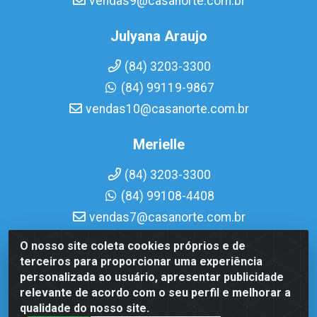
vendas9@casanorte.com.br
Julyana Araujo
(84) 3203-3300
(84) 99119-9867
vendas10@casanorte.com.br
Merielle
(84) 3203-3300
(84) 99108-4408
vendas7@casanorte.com.br
O nosso site coleta cookies próprios e de
Casa Norte LTDA - Av. Interventor Mário Câmara, 1815 -
terceiros para proporcionar uma experiência
Dix-Sept Rosado, Natal/RN - CEP 59054-600 - CNPJ
personalizada ao usuário, apresentar publicidade
08.713.513/0001-51
relevante de acordo com o seu perfil e melhorar a
qualidade do nosso site.