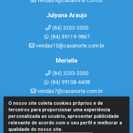
vendas9@casanorte.com.br
Julyana Araujo
(84) 3203-3300
(84) 99119-9867
vendas10@casanorte.com.br
Merielle
(84) 3203-3300
(84) 99108-4408
vendas7@casanorte.com.br
O nosso site coleta cookies próprios e de
Casa Norte LTDA - Av. Interventor Mário Câmara, 1815 -
terceiros para proporcionar uma experiência
Dix-Sept Rosado, Natal/RN - CEP 59054-600 - CNPJ
personalizada ao usuário, apresentar publicidade
08.713.513/0001-51
relevante de acordo com o seu perfil e melhorar a
qualidade do nosso site.