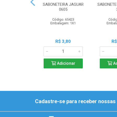
SABONETEIRA JAGUAR
SABONETE
0605
Código: 65423
Códig
Embalagem: 1X1
Embal
R$ 3,80
R$
Adicionar
Ad
Cadastre-se para receber nossas 