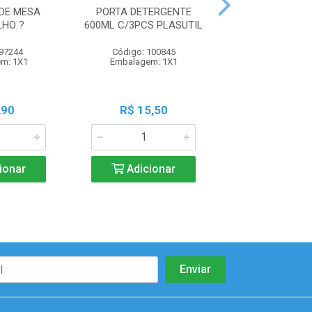
 DE MESA
PORTA DETERGENTE
PORTA DETERGE
HO ?
600ML C/3PCS PLASUTIL
PLAST ROSA 
 97244
Código: 100845
Código: 100
m: 1X1
Embalagem: 1X1
Embalagem:
,90
R$ 15,50
R$ 5,4
ionar
Adicionar
Adicio