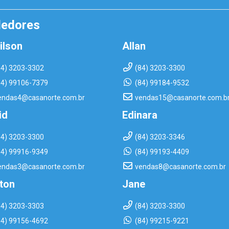
dedores
ilson
Allan
84) 3203-3302
(84) 3203-3300
84) 99106-7379
(84) 99184-9532
endas4@casanorte.com.br
vendas15@casanorte.com.b
id
Edinara
84) 3203-3300
(84) 3203-3346
84) 99916-9349
(84) 99193-4409
endas3@casanorte.com.br
vendas8@casanorte.com.br
rton
Jane
84) 3203-3303
(84) 3203-3300
84) 99156-4692
(84) 99215-9221