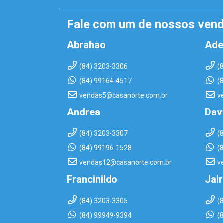
Fale com um de nossos ven
Abrahao
Ade
(84) 3203-3306
(
(84) 99164-4517
(
vendas5@casanorte.com.br
v
Andrea
Dav
(84) 3203-3307
(
(84) 99196-1528
(
vendas12@casanorte.com.br
v
Francinildo
Jai
(84) 3203-3305
(
(84) 99949-9394
(