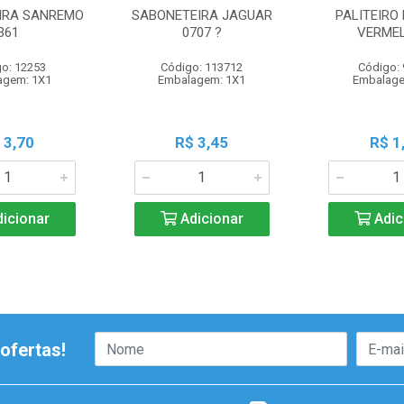
IRA SANREMO
SABONETEIRA JAGUAR
PALITEIRO
361
0707 ?
VERMEL
o: 12253
Código: 113712
Código:
agem: 1X1
Embalagem: 1X1
Embalage
 3,70
R$ 3,45
R$ 1
icionar
Adicionar
Adic
ofertas!