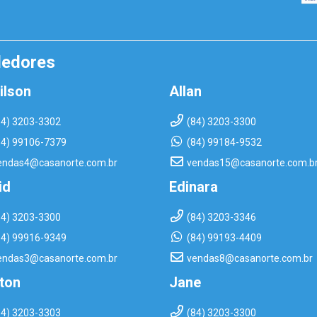
dedores
ilson
Allan
84) 3203-3302
(84) 3203-3300
84) 99106-7379
(84) 99184-9532
endas4@casanorte.com.br
vendas15@casanorte.com.b
id
Edinara
84) 3203-3300
(84) 3203-3346
84) 99916-9349
(84) 99193-4409
endas3@casanorte.com.br
vendas8@casanorte.com.br
rton
Jane
84) 3203-3303
(84) 3203-3300