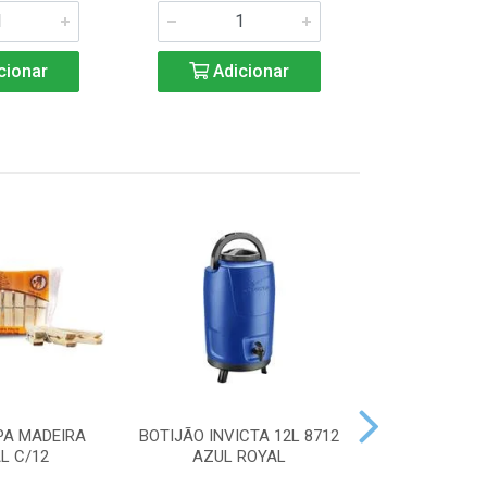
cionar
Adicionar
Adic
PA MADEIRA
BOTIJÃO INVICTA 12L 8712
ACENDEDOR
L C/12
AZUL ROYAL
HANDY 