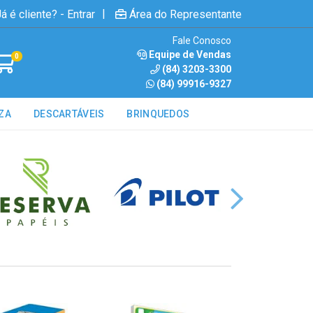
|
á é cliente? - Entrar
Área do Representante
Fale Conosco
Equipe de Vendas
0
(84) 3203-3300
(84) 99916-9327
ZA
DESCARTÁVEIS
BRINQUEDOS