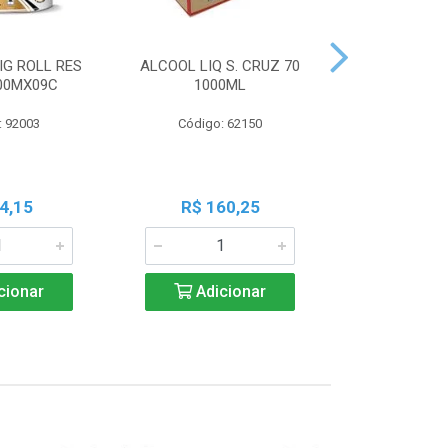
IG ROLL RES
ALCOOL LIQ S. CRUZ 70
PAPEL TO
300MX09C
1000ML
RESERVA 20X2
: 92003
Código: 62150
Código:
4,15
R$ 160,25
R$ 6
cionar
Adicionar
Adic