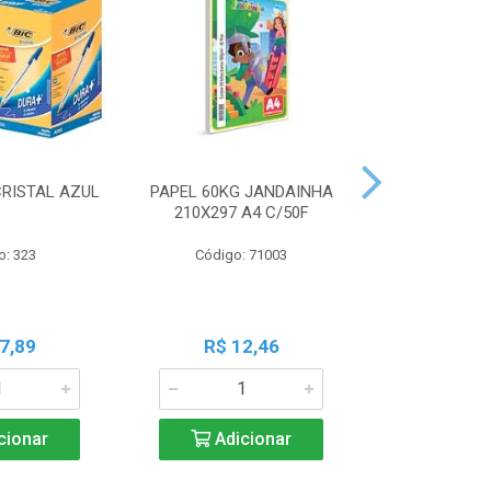
CRISTAL AZUL
PAPEL 60KG JANDAINHA
MASSA MOD
210X297 A4 C/50F
ACRILEX 
o: 323
Código: 71003
Código:
7,89
R$ 12,46
R$ 6
cionar
Adicionar
Adic