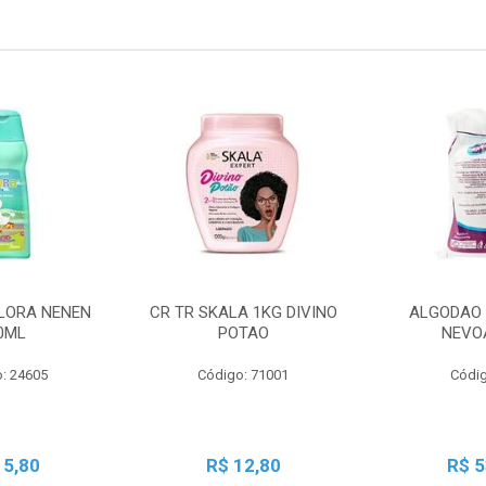
LORA NENEN
CR TR SKALA 1KG DIVINO
ALGODAO 
0ML
POTAO
NEVO
: 24605
Código: 71001
Códig
15,80
R$ 12,80
R$ 5