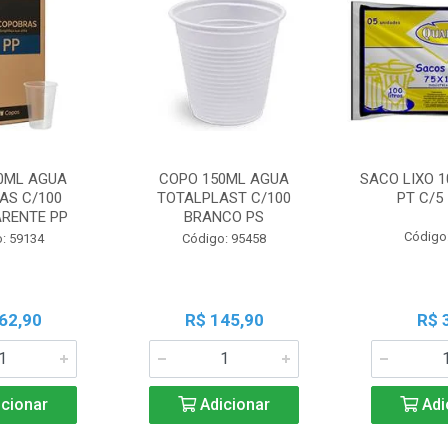
0ML AGUA
COPO 150ML AGUA
SACO LIXO 1
AS C/100
TOTALPLAST C/100
PT C/5
RENTE PP
BRANCO PS
Código
: 59134
Código: 95458
62,90
R$ 145,90
R$ 
cionar
Adicionar
Adi