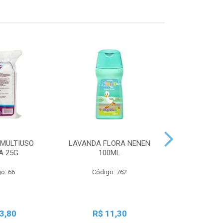
MULTIUSO
LAVANDA FLORA NENEN
SBT LIQ GRA
A 25G
100ML
250
o: 66
Código: 762
Código:
3,80
R$ 11,30
R$ 2