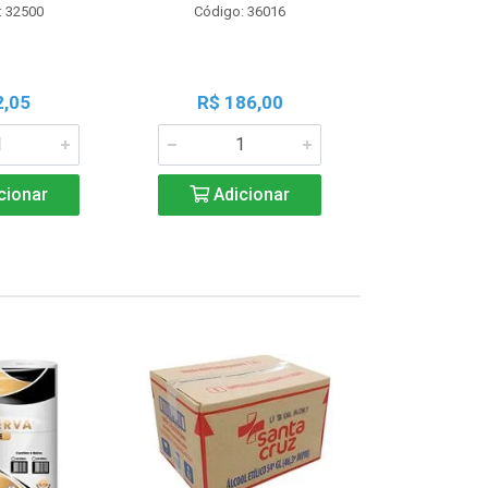
: 32500
Código: 36016
Código:
2,05
R$ 186,00
R$ 1
cionar
Adicionar
Adic