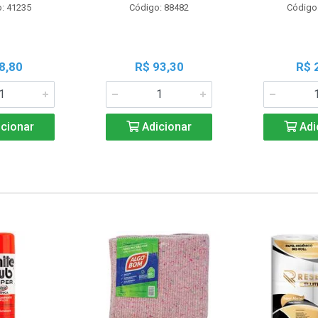
: 41235
Código: 88482
Código
8,80
R$ 93,30
R$ 
cionar
Adicionar
Adi