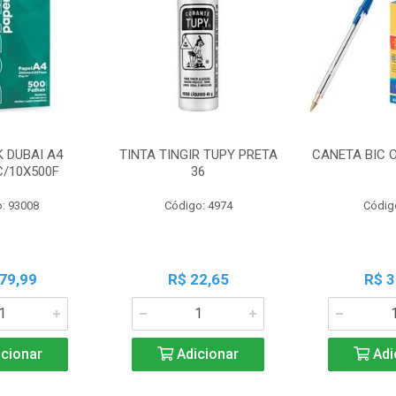
K DUBAI A4
TINTA TINGIR TUPY PRETA
CANETA BIC 
C/10X500F
36
: 93008
Código: 4974
Códig
79,99
R$ 22,65
R$ 3
cionar
Adicionar
Adi