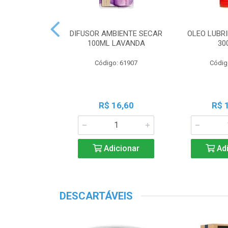
OR DUSTER
DIFUSOR AMBIENTE SECAR
OLEO LUBRI
ESTRUZ MD25
100ML LAVANDA
30
o: 30487
Código: 61907
Códig
17,95
R$ 16,60
R$ 
icionar
Adicionar
Adi
DESCARTÁVEIS