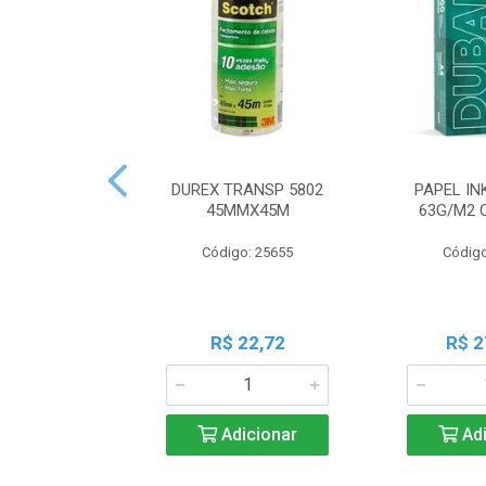
DUREX TRANSP 5802
PAPEL IN
45MMX45M
63G/M2 
Código: 25655
Código
R$ 22,72
R$ 2
Adicionar
Adi