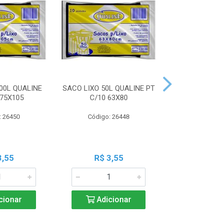
00L QUALINE
SACO LIXO 50L QUALINE PT
SACO LIXO 30
 75X105
C/10 63X80
C/10 
: 26450
Código: 26448
Código:
3,55
R$ 3,55
R$ 3
cionar
Adicionar
Adic