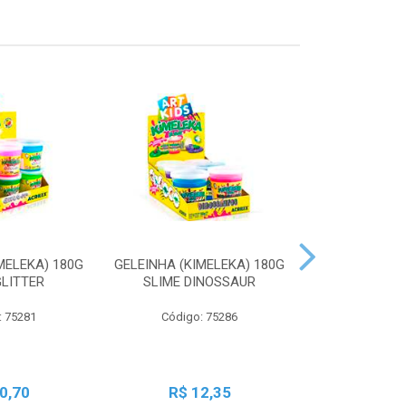
MELEKA) 180G
GELEINHA (KIMELEKA) 180G
GELEINHA (KI
GLITTER
SLIME DINOSSAUR
SLIME AN
: 75281
Código: 75286
Código:
0,70
R$ 12,35
R$ 1