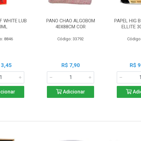
F WHITE LUB
PANO CHAO ALGOBOM
PAPEL HIG B
0ML
40X88CM COR
ELLITE 
o: 8846
Código: 33792
Código
13,45
R$ 7,90
R$ 9
cionar
Adicionar
Adi