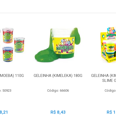
AMOEBA) 110G
GELEINHA (KIMELEKA) 180G
GELEINHA (KI
SLIME 
: 50923
Código: 66606
Código
8,21
R$ 8,43
R$ 1