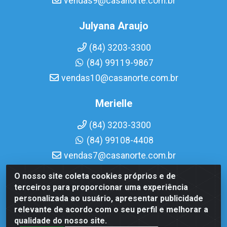
vendas9@casanorte.com.br
Julyana Araujo
(84) 3203-3300
(84) 99119-9867
vendas10@casanorte.com.br
Merielle
(84) 3203-3300
(84) 99108-4408
vendas7@casanorte.com.br
O nosso site coleta cookies próprios e de
Casa Norte LTDA - Av. Interventor Mário Câmara, 1815 -
terceiros para proporcionar uma experiência
Dix-Sept Rosado, Natal/RN - CEP 59054-600 - CNPJ
personalizada ao usuário, apresentar publicidade
08.713.513/0001-51
relevante de acordo com o seu perfil e melhorar a
qualidade do nosso site.