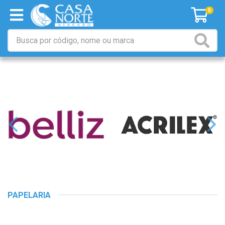
0
PAPELARIA