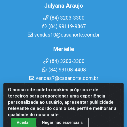
Julyana Araujo
(84) 3203-3300
(84) 99119-9867
vendas10@casanorte.com.br
Merielle
(84) 3203-3300
(84) 99108-4408
vendas7@casanorte.com.br
O nosso site coleta cookies próprios e de
Casa Norte LTDA - Av. Interventor Mário Câmara, 1815 - Dix-
terceiros para proporcionar uma experiência
Sept Rosado, Natal/RN - CEP 59054-600 - CNPJ
personalizada ao usuário, apresentar publicidade
08.713.513/0001-51
relevante de acordo com o seu perfil e melhorar a
qualidade do nosso site.
Aceitar
Negar não essenciais