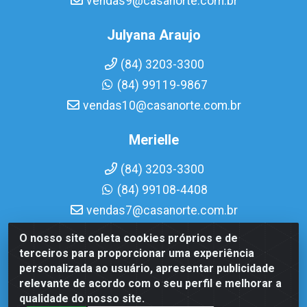
vendas9@casanorte.com.br
Julyana Araujo
(84) 3203-3300
(84) 99119-9867
vendas10@casanorte.com.br
Merielle
(84) 3203-3300
(84) 99108-4408
vendas7@casanorte.com.br
O nosso site coleta cookies próprios e de
Casa Norte LTDA - Av. Interventor Mário Câmara, 1815 -
terceiros para proporcionar uma experiência
Dix-Sept Rosado, Natal/RN - CEP 59054-600 - CNPJ
personalizada ao usuário, apresentar publicidade
08.713.513/0001-51
relevante de acordo com o seu perfil e melhorar a
qualidade do nosso site.