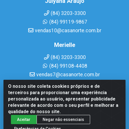
Julyana Araujo
(84) 3203-3300
(84) 99119-9867
vendas10@casanorte.com.br
Merielle
(84) 3203-3300
(84) 99108-4408
vendas7@casanorte.com.br
O nosso site coleta cookies próprios e de
Casa Norte LTDA - Av. Interventor Mário Câmara, 1815 -
terceiros para proporcionar uma experiência
Dix-Sept Rosado, Natal/RN - CEP 59054-600 - CNPJ
personalizada ao usuário, apresentar publicidade
08.713.513/0001-51
relevante de acordo com o seu perfil e melhorar a
qualidade do nosso site.
Aceitar
Negar não essenciais
Preferências de Cookies